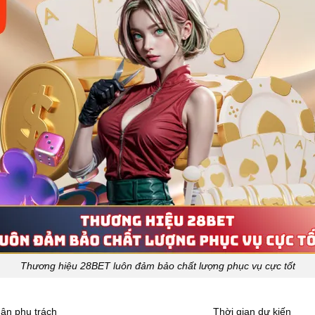
Thương hiệu 28BET luôn đảm bảo chất lượng phục vụ cực tốt
ận phụ trách
Thời gian dự kiến