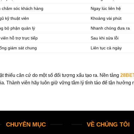
 chăm sóc khách hàng
Ngay lúc liên hệ
gũ kỹ thuật viên
Khoảng vài phút
g bộ phận quản lý
Nhanh chóng đưa ra
viên hỗ trợ trực tiếp
Sau khi sửa lỗi
ống giám sát chung
Liên tục cả ngày
đặt thiếu căn cứ do một số đối tượng xấu tạo ra. Nền tảng
28BE
a. Thành viên hãy luôn giữ vững tâm lý tỉnh táo để tận hưởng n
CHUYÊN MỤC
VỀ CHÚNG TÔI