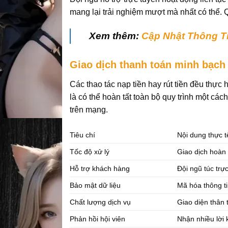
mang lại trải nghiệm mượt mà nhất có thể
Xem thêm:
Cập Nhật Thông T
Giao dịch thanh toán minh bạch
Các thao tác nạp tiền hay rút tiền đều thự
là có thể hoàn tất toàn bộ quy trình một các
trên mạng.
Tiêu chí
Nội dung thực t
Tốc độ xử lý
Giao dịch hoàn
Hỗ trợ khách hàng
Đội ngũ túc trự
Bảo mật dữ liệu
Mã hóa thông ti
Chất lượng dịch vụ
Giao diện thân 
Phản hồi hội viên
Nhận nhiều lời 