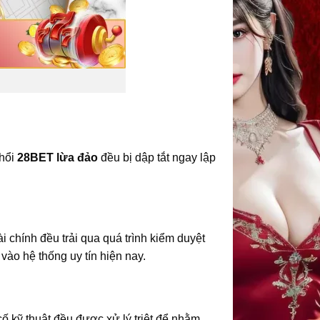
thổi
28BET lừa đảo
đều bị dập tắt ngay lập
i chính đều trải qua quá trình kiểm duyệt
vào hệ thống uy tín hiện nay.
ố kỹ thuật đều được xử lý triệt để nhằm