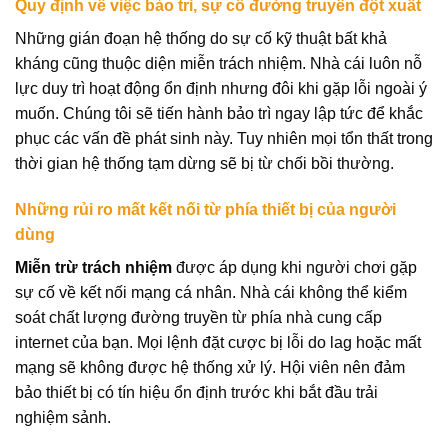
Quy định về việc bảo trì, sự cố đường truyền đột xuất
Những gián đoạn hệ thống do sự cố kỹ thuật bất khả
kháng cũng thuộc diện miễn trách nhiệm. Nhà cái luôn nỗ
lực duy trì hoạt động ổn định nhưng đôi khi gặp lỗi ngoài ý
muốn. Chúng tôi sẽ tiến hành bảo trì ngay lập tức để khắc
phục các vấn đề phát sinh này. Tuy nhiên mọi tổn thất trong
thời gian hệ thống tạm dừng sẽ bị từ chối bồi thường.
Những rủi ro mất kết nối từ phía thiết bị của người
dùng
Miễn trừ trách nhiệm
được áp dụng khi người chơi gặp
sự cố về kết nối mạng cá nhân. Nhà cái không thể kiểm
soát chất lượng đường truyền từ phía nhà cung cấp
internet của bạn. Mọi lệnh đặt cược bị lỗi do lag hoặc mất
mạng sẽ không được hệ thống xử lý. Hội viên nên đảm
bảo thiết bị có tín hiệu ổn định trước khi bắt đầu trải
nghiệm sảnh.