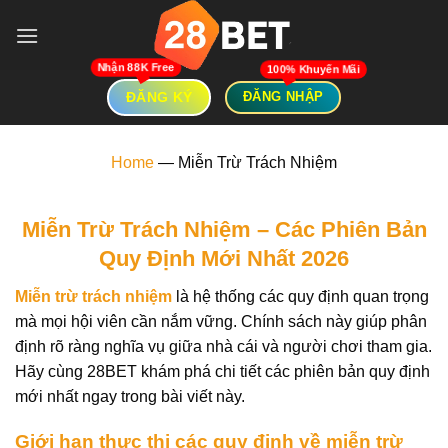
Skip
to
content
ĐĂNG KÝ
ĐĂNG NHẬP
Home
—
Miễn Trừ Trách Nhiệm
Miễn Trừ Trách Nhiệm – Các Phiên Bản
Quy Định Mới Nhất 2026
Miễn trừ trách nhiệm
là hệ thống các quy định quan trọng
mà mọi hội viên cần nắm vững. Chính sách này giúp phân
định rõ ràng nghĩa vụ giữa nhà cái và người chơi tham gia.
Hãy cùng 28BET khám phá chi tiết các phiên bản quy định
mới nhất ngay trong bài viết này.
Giới hạn thực thi các quy định về miễn trừ