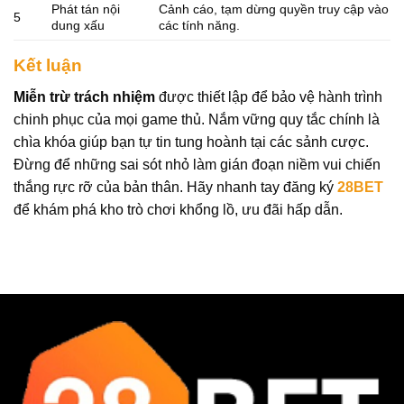
Phát tán nội
Cảnh cáo, tạm dừng quyền truy cập vào
5
dung xấu
các tính năng.
Kết luận
Miễn trừ trách nhiệm
được thiết lập để bảo vệ hành trình
chinh phục của mọi game thủ. Nắm vững quy tắc chính là
chìa khóa giúp bạn tự tin tung hoành tại các sảnh cược.
Đừng để những sai sót nhỏ làm gián đoạn niềm vui chiến
thắng rực rỡ của bản thân. Hãy nhanh tay đăng ký
28BET
để khám phá kho trò chơi khổng lồ, ưu đãi hấp dẫn.