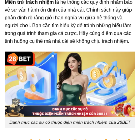
Miễn trừ trách nhiệm
là hệ thống các quy định nhằm bảo
vệ sự vận hành ổn định của nhà cái. Chính sách này giúp
phân định rõ ràng giới hạn nghĩa vụ giữa hệ thống và
người chơi. Bạn cần tìm hiểu kỹ để tránh những hiểu lầm
trong quá trình tham gia cá cược. Hãy cùng điểm qua các
tình huống cụ thể mà nhà cái sẽ không chịu trách nhiệm.
Danh mục các sự cố thuộc diện miễn trách nhiệm của 28BET