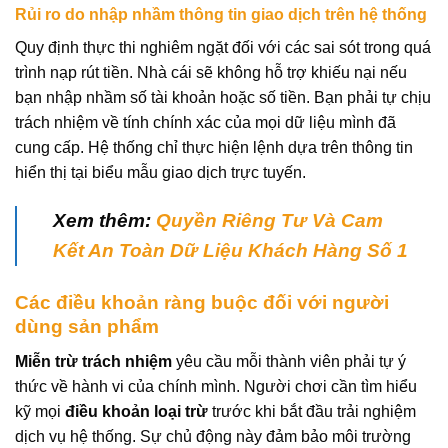
Rủi ro do nhập nhầm thông tin giao dịch trên hệ thống
Quy định thực thi nghiêm ngặt đối với các sai sót trong quá
trình nạp rút tiền. Nhà cái sẽ không hỗ trợ khiếu nại nếu
bạn nhập nhầm số tài khoản hoặc số tiền. Bạn phải tự chịu
trách nhiệm về tính chính xác của mọi dữ liệu mình đã
cung cấp. Hệ thống chỉ thực hiện lệnh dựa trên thông tin
hiển thị tại biểu mẫu giao dịch trực tuyến.
Xem thêm:
Quyền Riêng Tư Và Cam
Kết An Toàn Dữ Liệu Khách Hàng Số 1
Các điều khoản ràng buộc đối với người
dùng sản phẩm
Miễn trừ trách nhiệm
yêu cầu mỗi thành viên phải tự ý
thức về hành vi của chính mình. Người chơi cần tìm hiểu
kỹ mọi
điều khoản loại trừ
trước khi bắt đầu trải nghiệm
dịch vụ hệ thống. Sự chủ động này đảm bảo môi trường