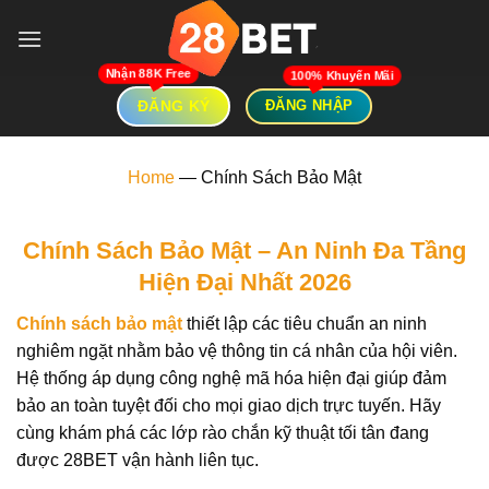
Skip
to
content
ĐĂNG KÝ
ĐĂNG NHẬP
Home
—
Chính Sách Bảo Mật
Chính Sách Bảo Mật – An Ninh Đa Tầng
Hiện Đại Nhất 2026
Chính sách bảo mật
thiết lập các tiêu chuẩn an ninh
nghiêm ngặt nhằm bảo vệ thông tin cá nhân của hội viên.
Hệ thống áp dụng công nghệ mã hóa hiện đại giúp đảm
bảo an toàn tuyệt đối cho mọi giao dịch trực tuyến. Hãy
cùng khám phá các lớp rào chắn kỹ thuật tối tân đang
được 28BET vận hành liên tục.