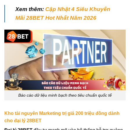
Xem thêm:
Cập Nhật 4 Siêu Khuyến
Mãi 28BET Hot Nhất Năm 2026
Báo cáo dữ liệu minh bạch theo tiêu chuẩn quốc tế
Kho tài nguyên Marketing trị giá 200 triệu đồng dành
cho đại lý 28BET