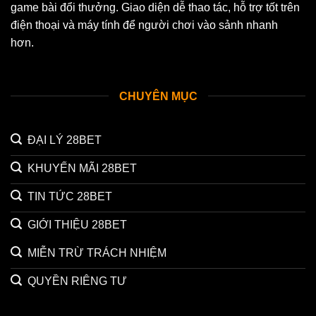
game bài đổi thưởng. Giao diện dễ thao tác, hỗ trợ tốt trên
điện thoại và máy tính để người chơi vào sảnh nhanh
hơn.
CHUYÊN MỤC
ĐẠI LÝ 28BET
KHUYẾN MÃI 28BET
TIN TỨC 28BET
GIỚI THIỆU 28BET
MIỄN TRỪ TRÁCH NHIỆM
QUYỀN RIÊNG TƯ