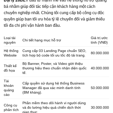
Đại lý 28BET
đầu tư mạnh mẽ vào hệ thống hỗ trợ quảng
bá nhằm giúp đối tác tiếp cận khách hàng một cách
chuyên nghiệp nhất. Chúng tôi cung cấp bộ công cụ độc
quyền giúp bạn tối ưu hóa tỷ lệ chuyển đổi và giảm thiểu
tối đa chi phí vận hành ban đầu.
Loại tài
Giá trị ước
Chi tiết hạng mục hỗ trợ
nguyên
tính (VNĐ)
Hệ thống
Cung cấp 03 Landing Page chuẩn SEO,
80.000.000
Website
tích hợp bộ code tối ưu tốc độ tải trang.
Bộ Banner, Poster, và Video giới thiệu
Thiết kế
thương hiệu theo chuẩn nhận diện quốc
40.000.000
đồ họa
tế.
Tài
Cấp quyền sử dụng hệ thống Business
khoản
Manager đã qua xác minh danh tính
50.000.000
quảng
(BM kháng).
cáo
Phần mềm theo dõi hành vi người dùng
Công cụ
và đo lường hiệu quả chiến dịch thời
30.000.000
phân tích
gian thực.