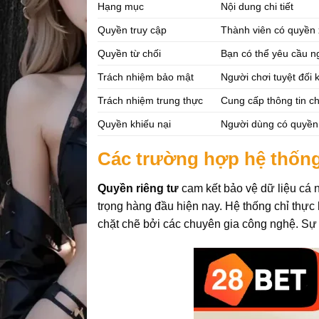
Hạng mục
Nội dung chi tiết
Quyền truy cập
Thành viên có quyền 
Quyền từ chối
Bạn có thể yêu cầu n
Trách nhiệm bảo mật
Người chơi tuyệt đối
Trách nhiệm trung thực
Cung cấp thông tin ch
Quyền khiếu nại
Người dùng có quyền 
Các trường hợp hệ thống
Quyền riêng tư
cam kết bảo vệ dữ liệu cá 
trọng hàng đầu hiện nay. Hệ thống chỉ thực 
chặt chẽ bởi các chuyên gia công nghệ. Sự