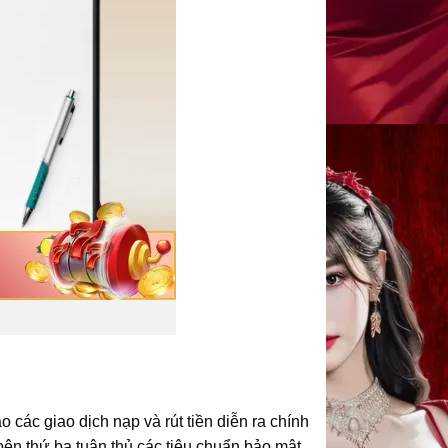
o các giao dịch nạp và rút tiền diễn ra chính
bên thứ ba tuân thủ các tiêu chuẩn bảo mật