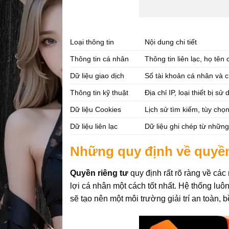
Loại thông tin
Nội dung chi tiết
Thông tin cá nhân
Thông tin liên lạc, họ tên
Dữ liệu giao dịch
Số tài khoản cá nhân và ch
Thông tin kỹ thuật
Địa chỉ IP, loại thiết bị sử
Dữ liệu Cookies
Lịch sử tìm kiếm, tùy chọ
Dữ liệu liên lạc
Dữ liệu ghi chép từ những
Những quy định về quyền
Quyền riêng tư
quy định rất rõ ràng về các
lợi cá nhân một cách tốt nhất. Hệ thống luô
sẽ tạo nên một môi trường giải trí an toàn, 