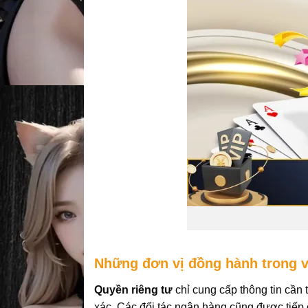
Những đơn vị đồng hành trong v
Quyền riêng tư
chỉ cung cấp thông tin cần t
xác. Các đối tác ngân hàng cũng được tiếp 