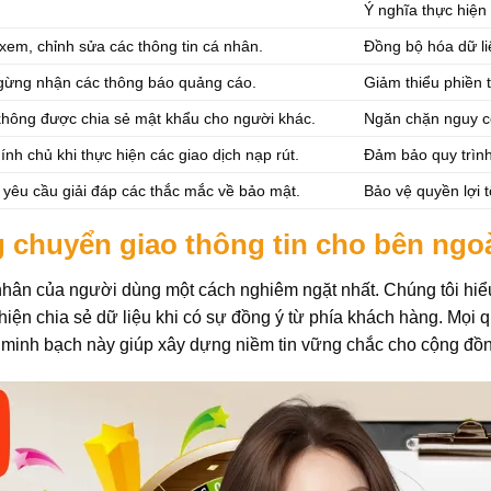
Ý nghĩa thực hiện
xem, chỉnh sửa các thông tin cá nhân.
Đồng bộ hóa dữ li
gừng nhận các thông báo quảng cáo.
Giảm thiểu phiền t
 không được chia sẻ mật khẩu cho người khác.
Ngăn chặn nguy cơ
ính chủ khi thực hiện các giao dịch nạp rút.
Đảm bảo quy trình
yêu cầu giải đáp các thắc mắc về bảo mật.
Bảo vệ quyền lợi t
 chuyển giao thông tin cho bên ngo
nhân của người dùng một cách nghiêm ngặt nhất. Chúng tôi hi
hiện chia sẻ dữ liệu khi có sự đồng ý từ phía khách hàng. Mọi 
 minh bạch này giúp xây dựng niềm tin vững chắc cho cộng đồ