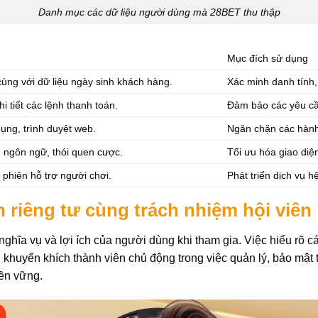
Danh mục các dữ liệu người dùng mà 28BET thu thập
Mục đích sử dụng
 cùng với dữ liệu ngày sinh khách hàng.
Xác minh danh tính,
i tiết các lệnh thanh toán.
Đảm bảo các yêu cầu
 dụng, trình duyệt web.
Ngăn chặn các hành 
n ngôn ngữ, thói quen cược.
Tối ưu hóa giao diệ
 phiên hỗ trợ người chơi.
Phát triển dịch vụ h
 riêng tư cùng trách nhiệm hội viên
 nghĩa vụ và lợi ích của người dùng khi tham gia. Việc hiểu rõ
n khuyến khích thành viên chủ động trong việc quản lý, bảo mật 
bền vững.