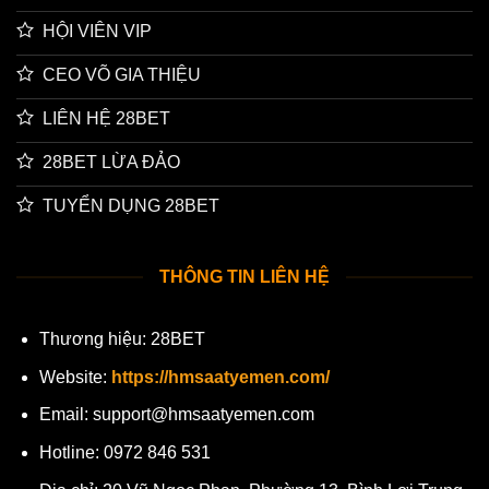
HỘI VIÊN VIP
CEO VÕ GIA THIỆU
LIÊN HỆ 28BET
28BET LỪA ĐẢO
TUYỂN DỤNG 28BET
THÔNG TIN LIÊN HỆ
Thương hiệu: 28BET
Website:
https://hmsaatyemen.com/
Email:
support@hmsaatyemen.com
Hotline: 0972 846 531