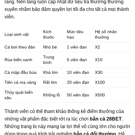
ràng. Nền tảng luôn cập nhật dữ liệu trả thưởng thường
xuyên nhằm bảo đảm quyền lợi tối đa cho tất cả mọi thành
viên.
Kích
Mức tiêu
Hệ số nhân
Loại sinh vật
thước
hao
thưởng
Cá bơi theo đàn
Nhỏ bé
1 viên đạn
X2
Trung
Rùa biển xanh
5 viên đạn
X10
bình
Cá mập đầu búa
Khá lớn
10 viên đạn
X30
Tiên cá mạ vàng
Rất lớn
20 viên đạn
X100
Thủy quái biển
Khổng lồ
50 viên đạn
X500
sâu
Thành viên có thể tham khảo thống kê điểm thưởng của
những vật phẩm đặc biệt rớt ra lúc chơi
bắn cá 28BET
.
Những trang bị này mang lại lợi thế vô cùng lớn cho người
dùng trong quá trình trải nghiệm
bắn cá đổi thưởng
. Hệ