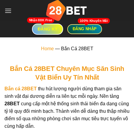
Skip
to
content
ĐĂNG KÝ
ĐĂNG NHẬP
Home
—
Bắn Cá 28BET
Bắn Cá 28BET Chuyên Mục Săn Sinh
Vật Biển Uy Tín Nhất
Bắn cá 28BET
thu hút lượng người dùng tham gia săn
sinh vật đại dương diễn ra liên tục mỗi ngày. Nền tảng
28BET
cung cấp một hệ thống sinh thái biển đa dạng cùng
tỷ lệ quy đổi minh bạch. Thành viên dễ dàng thu thập nhiều
điểm số qua những phòng chơi săn mục tiêu trực tuyến vô
cùng hấp dẫn.