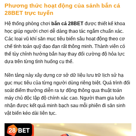
Phương thức hoạt động của sảnh bắn cá
28BET trực tuyến
Hệ thống phòng chơi
bắn cá 28BET
được thiết kế khoa
học giúp người chơi dễ dàng thao tác ngắm chuẩn xác.
Các loại vũ khí săn mục tiêu biển sâu hoạt động theo cơ
chế tính toán quỹ đạo đạn rất thông minh. Thành viên có
thể tùy chỉnh hướng bắn hay thay đổi cường độ hỏa lực
dựa trên từng tình huống cụ thể.
Nền tảng này xây dựng cơ sở dữ liệu lưu trữ lịch sử hạ
gục mục tiêu của từng người dùng riêng biệt. Quá trình đối
soát điểm thưởng diễn ra tự động thông qua thuật toán
máy chủ độc lập độ chính xác cao. Người tham gia luôn
nhận được kết quả minh bạch sau mỗi phiên đi săn sinh
vật biển kéo dài liên tục.