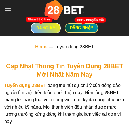
Skip
to
content
ĐĂNG KÝ
ĐĂNG NHẬP
Home
—
Tuyển dụng 28BET
Cập Nhật Thông Tin Tuyển Dụng 28BET
Mới Nhất Năm Nay
Tuyển dụng 28BET
đang thu hút sự chú ý của đông đảo
người tìm việc trên toàn quốc hiện nay. Nền tảng
28BET
mang tới hàng loạt vị trí công việc cực kỳ đa dạng phù hợp
với nhiều kỹ năng. Mọi thành viên đều nhận được mức
lương thưởng xứng đáng khi tham gia làm việc tại đơn vị
này.