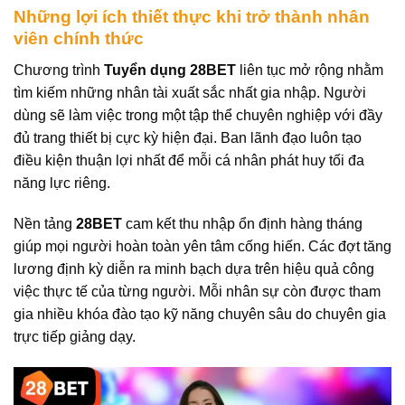
Những lợi ích thiết thực khi trở thành nhân
viên chính thức
Chương trình
Tuyển dụng 28BET
liên tục mở rộng nhằm
tìm kiếm những nhân tài xuất sắc nhất gia nhập. Người
dùng sẽ làm việc trong một tập thể chuyên nghiệp với đầy
đủ trang thiết bị cực kỳ hiện đại. Ban lãnh đạo luôn tạo
điều kiện thuận lợi nhất để mỗi cá nhân phát huy tối đa
năng lực riêng.
Nền tảng
28BET
cam kết thu nhập ổn định hàng tháng
giúp mọi người hoàn toàn yên tâm cống hiến. Các đợt tăng
lương định kỳ diễn ra minh bạch dựa trên hiệu quả công
việc thực tế của từng người. Mỗi nhân sự còn được tham
gia nhiều khóa đào tạo kỹ năng chuyên sâu do chuyên gia
trực tiếp giảng dạy.