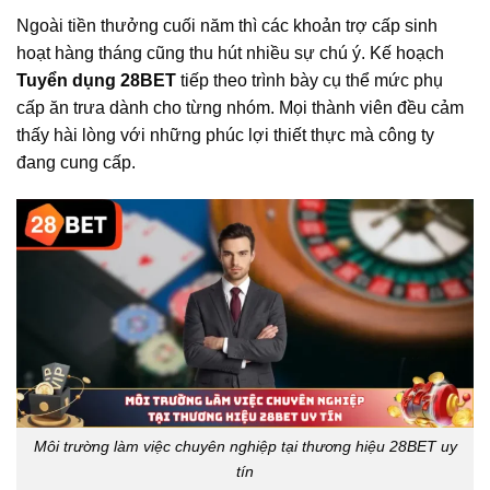
Ngoài tiền thưởng cuối năm thì các khoản trợ cấp sinh
hoạt hàng tháng cũng thu hút nhiều sự chú ý. Kế hoạch
Tuyển dụng 28BET
tiếp theo trình bày cụ thể mức phụ
cấp ăn trưa dành cho từng nhóm. Mọi thành viên đều cảm
thấy hài lòng với những phúc lợi thiết thực mà công ty
đang cung cấp.
Môi trường làm việc chuyên nghiệp tại thương hiệu 28BET uy
tín