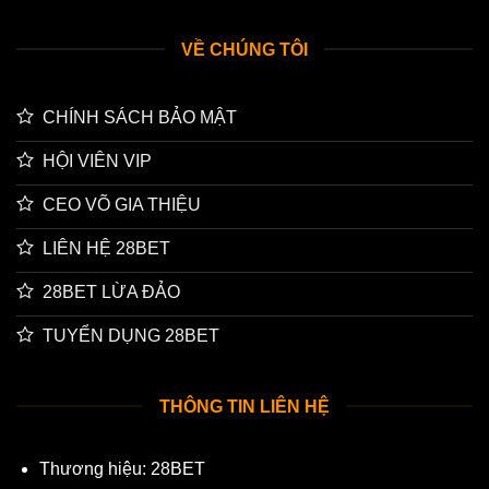
VỀ CHÚNG TÔI
CHÍNH SÁCH BẢO MẬT
HỘI VIÊN VIP
CEO VÕ GIA THIỆU
LIÊN HỆ 28BET
28BET LỪA ĐẢO
TUYỂN DỤNG 28BET
THÔNG TIN LIÊN HỆ
Thương hiệu: 28BET