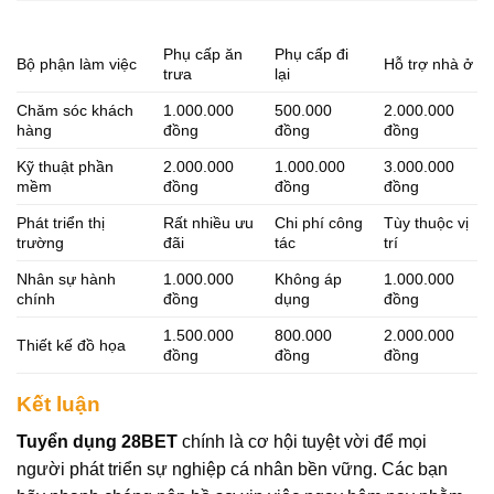
Phụ cấp ăn
Phụ cấp đi
Bộ phận làm việc
Hỗ trợ nhà ở
trưa
lại
Chăm sóc khách
1.000.000
500.000
2.000.000
hàng
đồng
đồng
đồng
Kỹ thuật phần
2.000.000
1.000.000
3.000.000
mềm
đồng
đồng
đồng
Phát triển thị
Rất nhiều ưu
Chi phí công
Tùy thuộc vị
trường
đãi
tác
trí
Nhân sự hành
1.000.000
Không áp
1.000.000
chính
đồng
dụng
đồng
1.500.000
800.000
2.000.000
Thiết kế đồ họa
đồng
đồng
đồng
Kết luận
Tuyển dụng 28BET
chính là cơ hội tuyệt vời để mọi
người phát triển sự nghiệp cá nhân bền vững. Các bạn