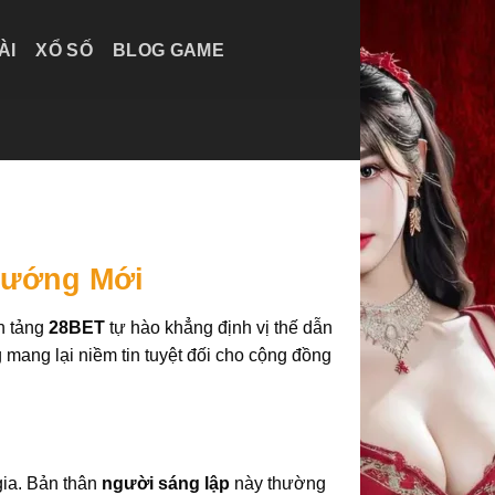
ÀI
XỔ SỐ
BLOG GAME
Hướng Mới
ền tảng
28BET
tự hào khẳng định vị thế dẫn
 mang lại niềm tin tuyệt đối cho cộng đồng
gia. Bản thân
người sáng lập
này thường