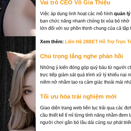
Vai trò CEO Võ Gia Thiệu
Việc áp dụng linh hoạt các mô hình
quản lý
ban chức năng nhanh chóng bị xóa bỏ nhờ sự
lớn đối với sự phồn thịnh chung của cả tập 
Xem thêm:
Liên Hệ 28BET Hỗ Trợ Trực T
Chú trọng lắng nghe phản hồi
Những ý kiến đóng góp quý báu từ người ch
trực tiếp giám sát quá trình xử lý khiếu nạ
niềm nở nhằm tạo ra cảm giác thoải mái nh
Tối ưu hóa trải nghiệm mới
Giao diện trang web liên tục trải qua các 
cầu thiết kế tỉ mỉ từng tính năng nhằm đem l
người chơi gắn bó lâu dài cùng sự phát triể