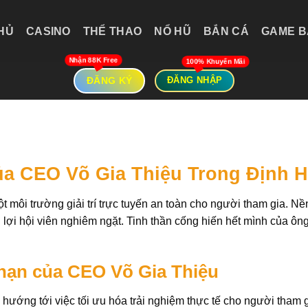
HỦ
CASINO
THỂ THAO
NỔ HŨ
BẮN CÁ
GAME B
ĐĂNG KÝ
ĐĂNG NHẬP
Của CEO Võ Gia Thiệu Trong Định 
 môi trường giải trí trực tuyến an toàn cho người tham gia. N
lợi hội viên nghiêm ngặt. Tinh thần cống hiến hết mình của ông
 hạn của CEO Võ Gia Thiệu
 hướng tới việc tối ưu hóa trải nghiệm thực tế cho người tham 