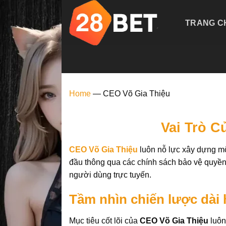
Skip
to
TRANG C
content
Home
—
CEO Võ Gia Thiệu
Vai Trò 
CEO Võ Gia Thiệu
luôn nỗ lực xây dựng một
đầu thông qua các chính sách bảo vệ quyền 
người dùng trực tuyến.
Tầm nhìn chiến lược dài
Mục tiêu cốt lõi của
CEO Võ Gia Thiệu
luôn