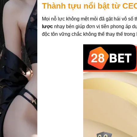
Thành tựu nổi bật từ CE
Mọi nỗ lực không mệt mỏi đã gặt hái vô số t
lược
nhạy bén giúp đơn vị tiên phong áp dụ
độc tôn vững chắc không thể thay thế trong