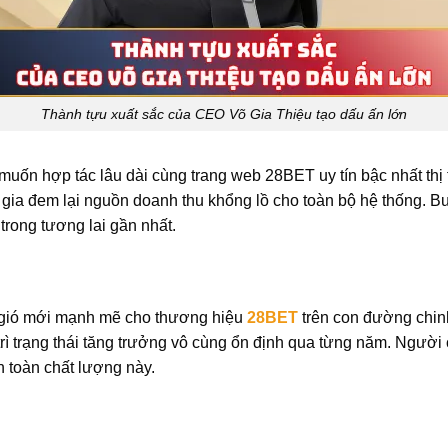
Thành tựu xuất sắc của CEO Võ Gia Thiệu tạo dấu ấn lớn
 muốn hợp tác lâu dài cùng trang web 28BET uy tín bậc nhất thị 
ia đem lại nguồn doanh thu khổng lồ cho toàn bộ hệ thống. B
rong tương lai gần nhất.
 gió mới mạnh mẽ cho thương hiệu
28BET
trên con đường chinh
rì trạng thái tăng trưởng vô cùng ổn định qua từng năm. Người 
an toàn chất lượng này.