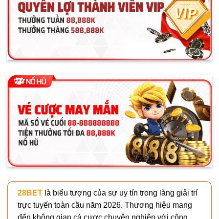
28BET
là biểu tượng của sự uy tín trong làng giải trí
trực tuyến toàn cầu năm 2026. Thương hiệu mang
đến không gian cá cược chuyên nghiệp với công