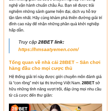
nghệ vận hành chuẩn châu Âu. Bạn sẽ được trải
nghiệm những sảnh game hiện đại, dịch vụ hỗ trợ
tận tâm nhất. Hãy cùng khám phá thiên đường giải trí
đỉnh cao này để nhận những phần quà khởi nghiệp
hấp dẫn.
Truy cập
28BET link:
https://hmsaatyemen.com/
Tổng quan về nhà cái 28BET – Sân chơi
hàng đầu cho mọi cược thủ
Hệ thống giải trí này được giới chuyên môn đánh giá
là “con rồng” mới tại thị trường Việt Nam.
28BET
sở
hữu những tính năng vượt trội, đáp ứng mọi nhu cầu
từ cá cược đến thư giãn: