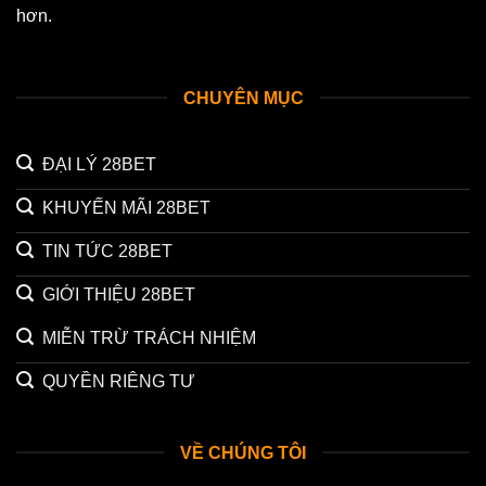
hơn.
CHUYÊN MỤC
ĐẠI LÝ 28BET
KHUYẾN MÃI 28BET
TIN TỨC 28BET
GIỚI THIỆU 28BET
MIỄN TRỪ TRÁCH NHIỆM
QUYỀN RIÊNG TƯ
VỀ CHÚNG TÔI