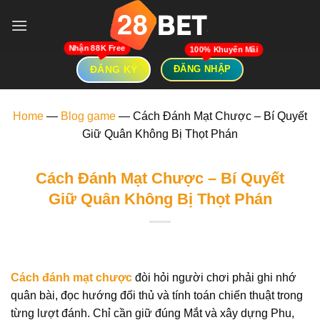
Skip
to
content
ĐĂNG KÝ
ĐĂNG NHẬP
Home
—
Blog game
—
Cách Đánh Mạt Chược – Bí Quyết
Giữ Quân Không Bị Thọt Phán
Cách Đánh Mạt Chược – Bí Quyết
Giữ Quân Không Bị Thọt Phán
Cách đánh mạt chược
đòi hỏi người chơi phải ghi nhớ
quân bài, đọc hướng đối thủ và tính toán chiến thuật trong
từng lượt đánh. Chỉ cần giữ đúng Mắt và xây dựng Phu,