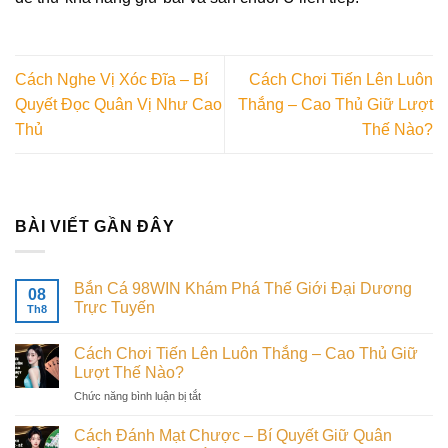
Cách Nghe Vị Xóc Đĩa – Bí
Cách Chơi Tiến Lên Luôn
Quyết Đọc Quân Vị Như Cao
Thắng – Cao Thủ Giữ Lượt
Thủ
Thế Nào?
BÀI VIẾT GẦN ĐÂY
Bắn Cá 98WIN Khám Phá Thế Giới Đại Dương
08
Trực Tuyến
Th8
Cách Chơi Tiến Lên Luôn Thắng – Cao Thủ Giữ
Lượt Thế Nào?
ở
Chức năng bình luận bị tắt
Cách
Chơi
Cách Đánh Mạt Chược – Bí Quyết Giữ Quân
Tiến