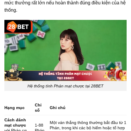
mức thưởng rất lớn nếu hoàn thành đúng điều kiện của hệ
thống.
Hệ thống tính Phán mạt chược tại 28BET
Chỉ
Hạng mục
Ghi chú
số
Cách đánh
Một ván thắng thông thường bắt đầu từ 1
mạt chược
1-88
Phán, trong khi các bộ hiếm hoặc tổ hợp
với Phán cơ
Phán