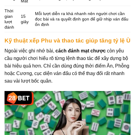
Mắt
Thời
Mỗi lượt diễn ra khá nhanh nên người chơi cần
gian
15
đọc bài và ra quyết định gọn để giữ nhịp ván đấu
lượt
giây
ổn định
đánh
Kỹ thuật xếp Phu và thao tác giúp tăng tỷ lệ Ù
Ngoài việc ghi nhớ bài,
cách đánh mạt chược
còn yêu
cầu người chơi hiểu rõ từng lệnh thao tác để xây dựng bộ
bài hiệu quả hơn. Chỉ cần dùng đúng thời điểm Ăn, Phỗng
hoặc Cương, cục diện ván đấu có thể thay đổi rất nhanh
sau vài lượt bốc quân.