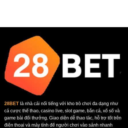
28BET
Siêu
Nhất
Tặng
Phẩm
2026
100%
Săn
Tiền
Boss
Nạp
Thần
Đầu
Thoại
Nổ
Bùng
Hũ
Nổ
–
2026
Nhận
8.888k
Ngay
28BET
là nhà cái nổi tiếng với kho trò chơi đa dạng như
cá cược thể thao, casino live, slot game, bắn cá, xổ số và
game bài đổi thưởng. Giao diện dễ thao tác, hỗ trợ tốt trên
điện thoại và máy tính để người chơi vào sảnh nhanh