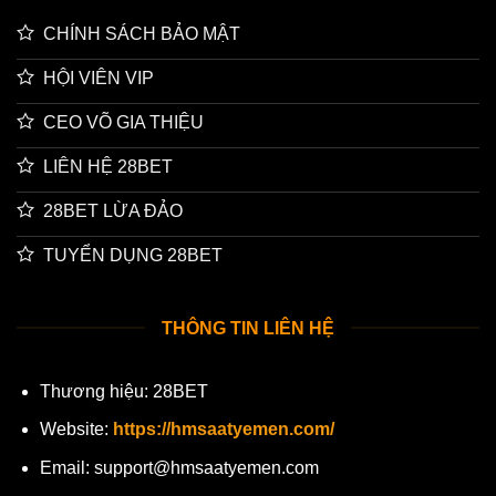
CHÍNH SÁCH BẢO MẬT
HỘI VIÊN VIP
CEO VÕ GIA THIỆU
LIÊN HỆ 28BET
28BET LỪA ĐẢO
TUYỂN DỤNG 28BET
THÔNG TIN LIÊN HỆ
Thương hiệu: 28BET
Website:
https://hmsaatyemen.com/
Email:
support@hmsaatyemen.com