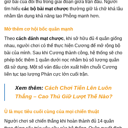
giữ bài của đối thủ trong giai đoạn giữa trận đấu. Người
tìm hiểu
các bộ bài mạt chược
thường giữ lá chữ khá lâu
nhằm tận dụng khả năng tạo Phỗng mạnh hơn.
M
ở thêm cơ hội bốc quân mạnh
Theo
cách đánh mạt chược
, khi sở hữu đủ 4 quân giống
nhau, người chơi có thể thực hiện Cương để mở rộng bộ
bài của mình. Sau khi Cương thành công, hệ thống sẽ cho
phép bốc thêm 1 quân dưới nọc nhằm bù số lượng quân
đã sử dụng. Một số ván đấu còn xuất hiện chuỗi Cương
liên tục tạo lượng Phán cực lớn cuối trận.
Xem thêm:
Cách Chơi Tiến Lên Luôn
Thắng – Cao Thủ Giữ Lượt Thế Nào?
Ù là mục tiêu cuối cùng của mọi chiến thuật
Người chơi sẽ chiến thắng khi hoàn thành đủ 14 quân