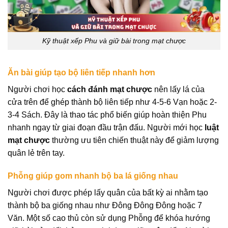
Kỹ thuật xếp Phu và giữ bài trong mạt chược
Ăn bài giúp tạo bộ liên tiếp nhanh hơn
Người chơi học
cách đánh mạt chược
nên lấy lá của
cửa trên để ghép thành bộ liên tiếp như 4-5-6 Vạn hoặc 2-
3-4 Sách. Đây là thao tác phổ biến giúp hoàn thiện Phu
nhanh ngay từ giai đoạn đầu trận đấu. Người mới học
luật
mạt chược
thường ưu tiên chiến thuật này để giảm lượng
quân lẻ trên tay.
Phỗng giúp gom nhanh bộ ba lá giống nhau
Người chơi được phép lấy quân của bất kỳ ai nhằm tạo
thành bộ ba giống nhau như Đông Đông Đông hoặc 7
Văn. Một số cao thủ còn sử dụng Phỗng để khóa hướng