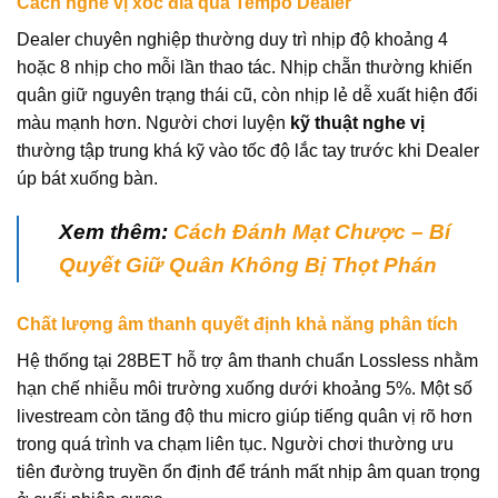
Cách nghe vị xóc đĩa qua Tempo Dealer
Dealer chuyên nghiệp thường duy trì nhịp độ khoảng 4
hoặc 8 nhịp cho mỗi lần thao tác. Nhịp chẵn thường khiến
quân giữ nguyên trạng thái cũ, còn nhịp lẻ dễ xuất hiện đổi
màu mạnh hơn. Người chơi luyện
kỹ thuật nghe vị
thường tập trung khá kỹ vào tốc độ lắc tay trước khi Dealer
úp bát xuống bàn.
Xem thêm:
Cách Đánh Mạt Chược – Bí
Quyết Giữ Quân Không Bị Thọt Phán
Chất lượng âm thanh quyết định khả năng phân tích
Hệ thống tại 28BET hỗ trợ âm thanh chuẩn Lossless nhằm
hạn chế nhiễu môi trường xuống dưới khoảng 5%. Một số
livestream còn tăng độ thu micro giúp tiếng quân vị rõ hơn
trong quá trình va chạm liên tục. Người chơi thường ưu
tiên đường truyền ổn định để tránh mất nhịp âm quan trọng