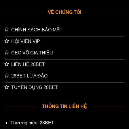
VỀ CHÚNG TÔI
CHÍNH SÁCH BẢO MẬT
HỘI VIÊN VIP
CEO VÕ GIA THIỆU
LIÊN HỆ 28BET
28BET LỪA ĐẢO
TUYỂN DỤNG 28BET
THÔNG TIN LIÊN HỆ
Thương hiệu: 28BET