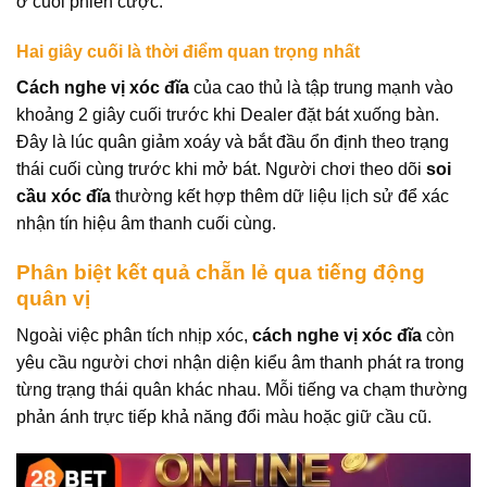
ở cuối phiên cược.
Hai giây cuối là thời điểm quan trọng nhất
Cách nghe vị xóc đĩa
của cao thủ là tập trung mạnh vào
khoảng 2 giây cuối trước khi Dealer đặt bát xuống bàn.
Đây là lúc quân giảm xoáy và bắt đầu ổn định theo trạng
thái cuối cùng trước khi mở bát. Người chơi theo dõi
soi
cầu xóc đĩa
thường kết hợp thêm dữ liệu lịch sử để xác
nhận tín hiệu âm thanh cuối cùng.
Phân biệt kết quả chẵn lẻ qua tiếng động
quân vị
Ngoài việc phân tích nhịp xóc,
cách nghe vị xóc đĩa
còn
yêu cầu người chơi nhận diện kiểu âm thanh phát ra trong
từng trạng thái quân khác nhau. Mỗi tiếng va chạm thường
phản ánh trực tiếp khả năng đổi màu hoặc giữ cầu cũ.