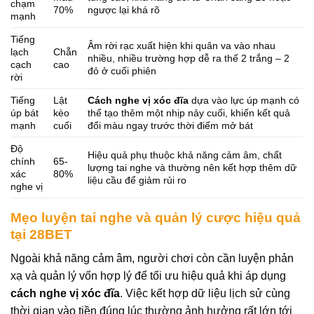
chạm
70%
ngược lại khá rõ
mạnh
Tiếng
Âm rời rạc xuất hiện khi quân va vào nhau
lạch
Chẵn
nhiều, nhiều trường hợp dễ ra thế 2 trắng – 2
cạch
cao
đỏ ở cuối phiên
rời
Tiếng
Lật
Cách nghe vị xóc đĩa
dựa vào lực úp mạnh có
úp bát
kèo
thể tạo thêm một nhịp nảy cuối, khiến kết quả
mạnh
cuối
đổi màu ngay trước thời điểm mở bát
Độ
Hiệu quả phụ thuộc khả năng cảm âm, chất
chính
65-
lượng tai nghe và thường nên kết hợp thêm dữ
xác
80%
liệu cầu để giảm rủi ro
nghe vị
Mẹo luyện tai nghe và quản lý cược hiệu quả
tại 28BET
Ngoài khả năng cảm âm, người chơi còn cần luyện phản
xạ và quản lý vốn hợp lý để tối ưu hiệu quả khi áp dụng
cách nghe vị xóc đĩa
. Việc kết hợp dữ liệu lịch sử cùng
thời gian vào tiền đúng lúc thường ảnh hưởng rất lớn tới