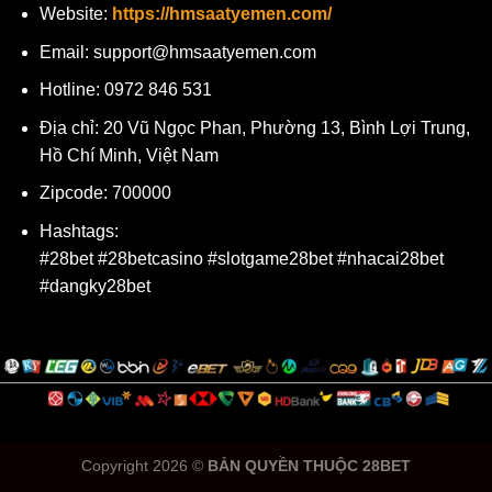
Website:
https://hmsaatyemen.com/
Email:
support@hmsaatyemen.com
Hotline: 0972 846 531
Địa chỉ: 20 Vũ Ngọc Phan, Phường 13, Bình Lợi Trung,
Hồ Chí Minh, Việt Nam
Zipcode: 700000
Hashtags:
#28bet #28betcasino #slotgame28bet #nhacai28bet
#dangky28bet
Copyright 2026 ©
BẢN QUYỀN THUỘC 28BET