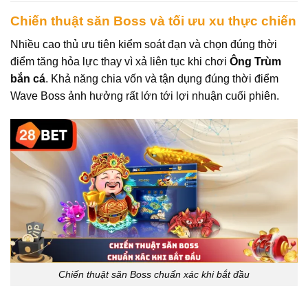
Chiến thuật săn Boss và tối ưu xu thực chiến
Nhiều cao thủ ưu tiên kiểm soát đạn và chọn đúng thời
điểm tăng hỏa lực thay vì xả liên tục khi chơi
Ông Trùm
bắn cá
. Khả năng chia vốn và tận dụng đúng thời điểm
Wave Boss ảnh hưởng rất lớn tới lợi nhuận cuối phiên.
Chiến thuật săn Boss chuẩn xác khi bắt đầu