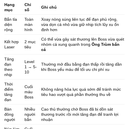
Hạng
Chỉ
Ghi chú
mục
số
Bắn tỉa
Toàn
Xoay nòng súng liên tục để đạn phủ rộng,
diện
màn
vừa dọn cá nhỏ vừa giữ nhịp tích lũy xu ổn
rộng
hình
định hơn
Có thể vừa gây sát thương lên Boss vừa quét
Kết hợp
2 mục
nhóm cá xung quanh trong
Ông Trùm bắn
Laser
tiêu
cá
Tăng
Level
đạn
Thường mở đầu bằng đạn thấp rồi tăng dần
1 → 5-
theo
khi Boss yếu máu để tối ưu chi phí xu
10
nhịp
Thời
Cuối
điểm
Không nâng hỏa lực quá sớm để tránh mức
máu
tăng
tiêu hao vượt quá phần thưởng thu về
Boss
đạn
Bàn
Nhiều
Cao thủ thường chờ Boss đã bị dồn sát
đông
người
thương trước rồi mới tăng đạn để tranh lợi
người
bắn
nhuận