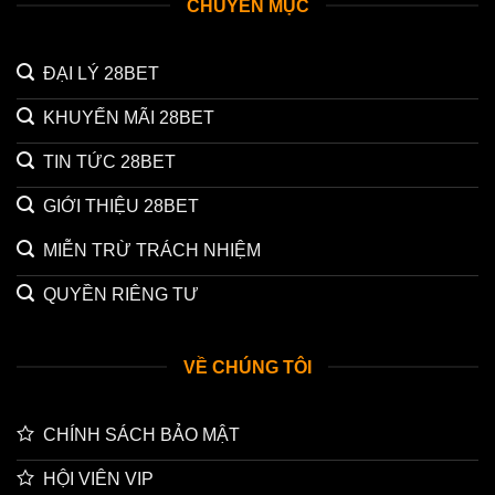
CHUYÊN MỤC
ĐẠI LÝ 28BET
KHUYẾN MÃI 28BET
TIN TỨC 28BET
GIỚI THIỆU 28BET
MIỄN TRỪ TRÁCH NHIỆM
QUYỀN RIÊNG TƯ
VỀ CHÚNG TÔI
CHÍNH SÁCH BẢO MẬT
HỘI VIÊN VIP