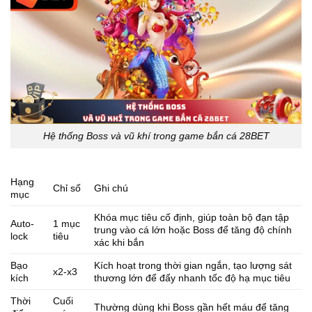
Hệ thống Boss và vũ khí trong game bắn cá 28BET
Hạng
Chỉ số
Ghi chú
mục
Khóa mục tiêu cố định, giúp toàn bộ đạn tập
Auto-
1 mục
trung vào cá lớn hoặc Boss để tăng độ chính
lock
tiêu
xác khi bắn
Bạo
Kích hoạt trong thời gian ngắn, tạo lượng sát
x2-x3
kích
thương lớn để đẩy nhanh tốc độ hạ mục tiêu
Thời
Cuối
Thường dùng khi Boss gần hết máu để tăng