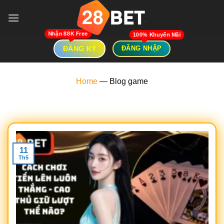
Skip
to
content
ĐĂNG KÝ
ĐĂNG NHẬP
Home
—
Blog game
11
Th5