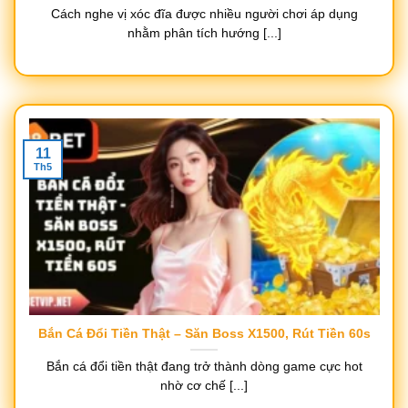
Cách nghe vị xóc đĩa được nhiều người chơi áp dụng
nhằm phân tích hướng [...]
11
Th5
Bắn Cá Đổi Tiền Thật – Săn Boss X1500, Rút Tiền 60s
Bắn cá đổi tiền thật đang trở thành dòng game cực hot
nhờ cơ chế [...]