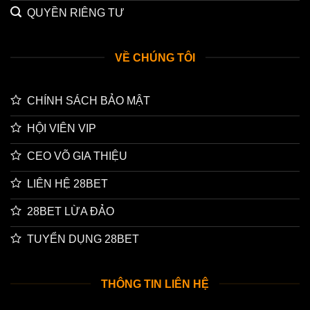
QUYỀN RIÊNG TƯ
VỀ CHÚNG TÔI
CHÍNH SÁCH BẢO MẬT
HỘI VIÊN VIP
CEO VÕ GIA THIỆU
LIÊN HỆ 28BET
28BET LỪA ĐẢO
TUYỂN DỤNG 28BET
THÔNG TIN LIÊN HỆ