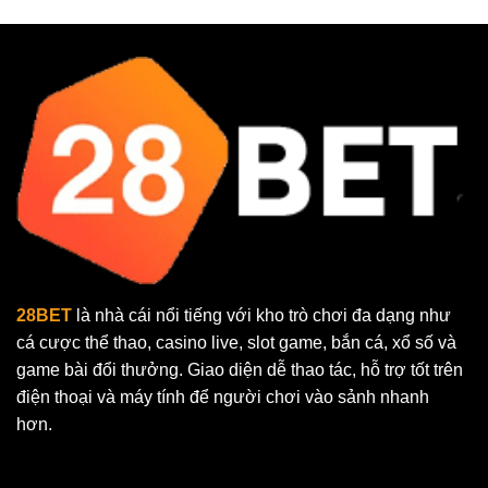
28BET
là nhà cái nổi tiếng với kho trò chơi đa dạng như
cá cược thể thao, casino live, slot game, bắn cá, xổ số và
game bài đổi thưởng. Giao diện dễ thao tác, hỗ trợ tốt trên
điện thoại và máy tính để người chơi vào sảnh nhanh
hơn.