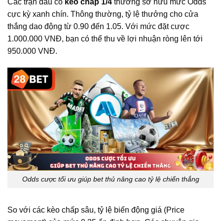
Các trận đấu có
kèo chấp 1/4
thường sở hữu mức Odds
cực kỳ xanh chín. Thông thường, tỷ lệ thưởng cho cửa
thắng dao động từ 0.90 đến 1.05. Với mức đặt cược
1.000.000 VNĐ, bạn có thể thu về lợi nhuận ròng lên tới
950.000 VNĐ.
Odds cược tối ưu giúp bet thủ nâng cao tỷ lệ chiến thắng
So với các kèo chấp sâu, tỷ lệ biến động giá (Price