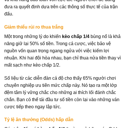
đưa ra quyết định dựa trên các thông số thực tế của trận
đấu.
Giảm thiểu rủi ro thua trắng
Một trong những lý do khiến
kèo chấp 1/4
bùng nổ là khả
năng giữ lại 50% số tiền. Trong cá cược, việc bảo vệ
nguồn vốn quan trọng ngang ngửa với việc kiếm lợi
nhuận. Khi hai đội hòa nhau, bạn chỉ thua nửa tiền thay vì
mất sạch như kèo chấp 1/2.
Số liệu từ các diễn đàn cá độ cho thấy 65% người chơi
chuyên nghiệp ưu tiên mức chấp này. Nó tạo ra một lớp
đệm tâm lý vững chắc cho những ai thích lối đánh chắc
chắn. Bạn có thể tái đầu tư số tiền còn lại vào những ván
cược tiếp theo ngay lập tức.
Tỷ lệ ăn thưởng (Odds) hấp dẫn