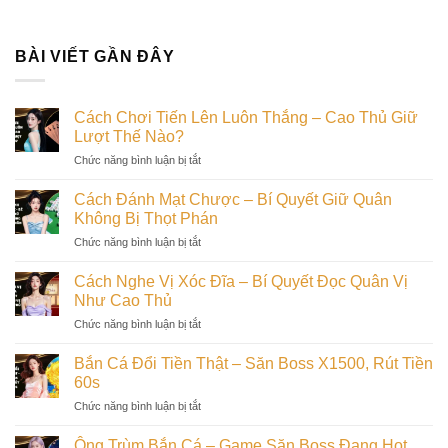
BÀI VIẾT GẦN ĐÂY
Cách Chơi Tiến Lên Luôn Thắng – Cao Thủ Giữ
Lượt Thế Nào?
ở
Chức năng bình luận bị tắt
Cách
Chơi
Cách Đánh Mạt Chược – Bí Quyết Giữ Quân
Tiến
Không Bị Thọt Phán
Lên
ở
Chức năng bình luận bị tắt
Luôn
Cách
Thắng
Đánh
–
Cách Nghe Vị Xóc Đĩa – Bí Quyết Đọc Quân Vị
Mạt
Cao
Như Cao Thủ
Chược
Thủ
ở
Chức năng bình luận bị tắt
–
Giữ
Cách
Bí
Lượt
Nghe
Quyết
Bắn Cá Đổi Tiền Thật – Săn Boss X1500, Rút Tiền
Thế
Vị
Giữ
60s
Nào?
Xóc
Quân
ở
Chức năng bình luận bị tắt
Đĩa
Không
Bắn
–
Bị
Cá
Bí
Ông Trùm Bắn Cá – Game Săn Boss Đang Hot
Thọt